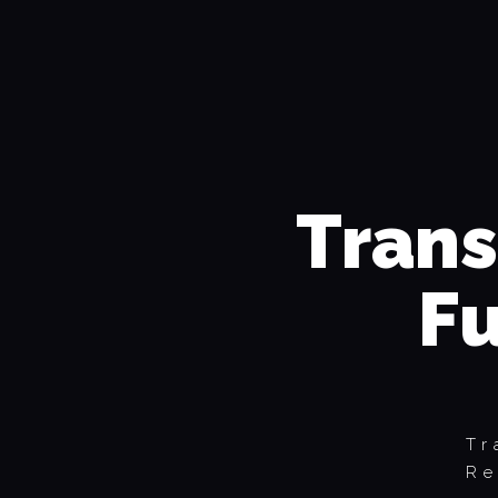
Trans
Fu
Tr
Re