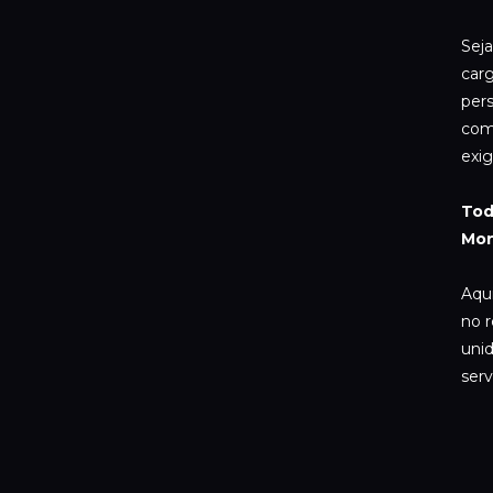
Seja
carg
pers
com
exig
Tod
Mon
Aqu
no 
unid
serv