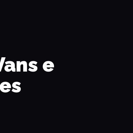
Vans e
res