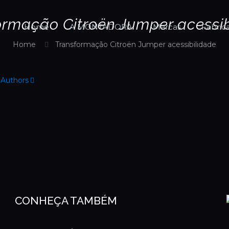
ormação Citroën Jumper acessib
Home
A MONTADORA
Marcas
Fabric
Home
Transformação Citroën Jumper acessibilidade
Authors
CONHEÇA TAMBÉM