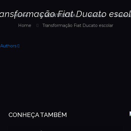
ransformação Fiat Ducato escol
Home
A MONTADORA
Marcas
Fabric
Home
Transformação Fiat Ducato escolar
Authors
CONHEÇA TAMBÉM